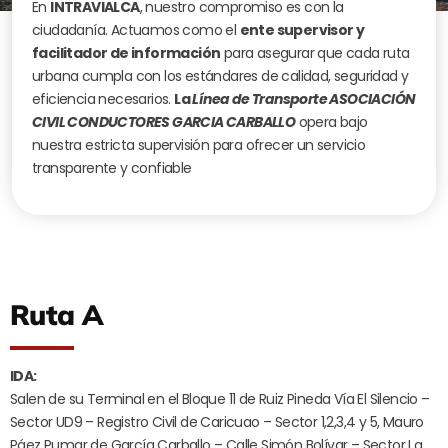
En
INTRAVIALCA
, nuestro compromiso es con la
ciudadanía. Actuamos como el
ente supervisor y
facilitador de información
para asegurar que cada ruta
urbana cumpla con los estándares de calidad, seguridad y
eficiencia necesarios.
La
Línea de Transporte ASOCIACIÓN
CIVIL CONDUCTORES GARCIA CARBALLO
opera bajo
nuestra estricta supervisión para ofrecer un servicio
transparente y confiable
Ruta A
IDA:
Salen de su Terminal en el Bloque 11 de Ruiz Pineda Vía El Silencio –
Sector UD9 – Registro Civil de Caricuao – Sector 1,2,3,4 y 5, Mauro
Páez Pumar de García Carballo – Calle Simón Bolívar – Sector La