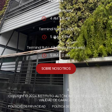
Horarios
Terminal La Bandera
4 AM - 12 AM
Terminal Nuevo Circo
5 AM - 10 PM
Terminal Ruta 421 (Plaza Venezuela)
5 AM - 12 AM
SOBRE NOSOTROS
Copyright © 2024 INSTITUTO AUTÓNOMO DE TRANSPORTE Y
VIALIDAD DE CARACAS
POLÍTICAS DE PRIVACIDAD
POLÍTICA DE COOKIES
SOPORTE