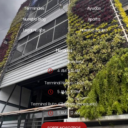
Terminales
Ayudas
Nuestro Blog
Aporta
Legal Notice
Nuestro Equipo
Horarios
Terminal La Bandera
4 AM - 12 AM
Terminal Nuevo Circo
5 AM - 10 PM
Terminal Ruta 421 (Plaza Venezuela)
5 AM - 12 AM