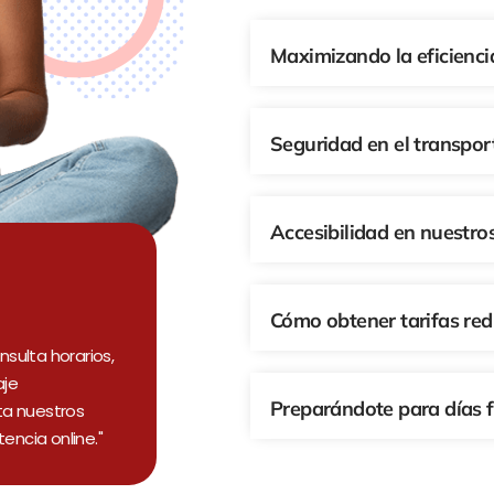
Maximizando la eficienci
Seguridad en el transpor
Accesibilidad en nuestros
Cómo obtener tarifas re
sulta horarios,
aje
Preparándote para días f
ita nuestros
encia online."