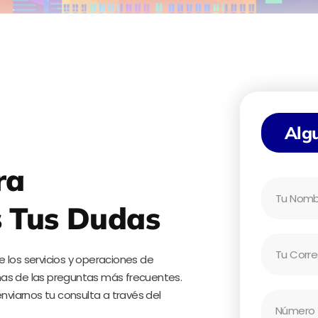
Alg
ra
N
a
 Tus Dudas
m
e
E
 los servicios y operaciones de
m
nas de las preguntas más frecuentes.
a
enviarnos tu consulta a través del
i
M
l
o