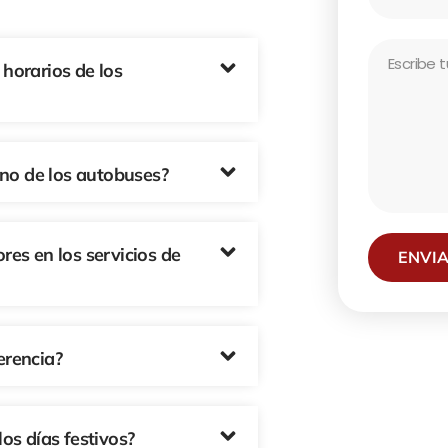
b
i
M
horarios de los
l
e
e
s
N
s
u
a
m
uno de los autobuses?
g
b
e
e
r
es en los servicios de
ENVI
erencia?
os días festivos?