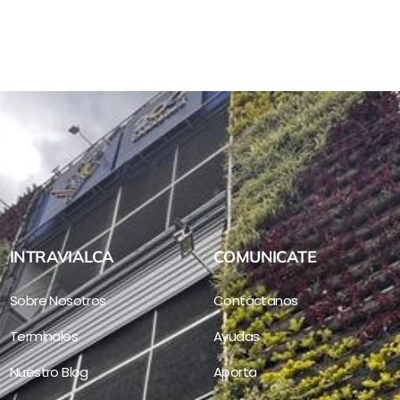
INTRAVIALCA
COMUNICATE
Sobre Nosotros
Contáctanos
Terminales
Ayudas
Nuestro Blog
Aporta