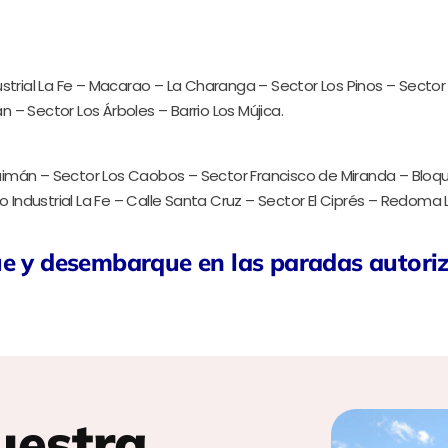
trial La Fe – Macarao – La Charanga – Sector Los Pinos – Sector El L
 – Sector Los Árboles – Barrio Los Mújica.
aimán – Sector Los Caobos – Sector Francisco de Miranda – Bloque 23,
Industrial La Fe – Calle Santa Cruz – Sector El Ciprés – Redoma 
ue y desembarque en las paradas autori
uestra