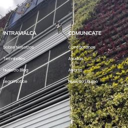
INTRAVIALCA
COMUNICATE
Sobre Nosotros
Contáctanos
Terminales
Ayudas
Nuestro Blog
Aporta
Legal Notice
Nuestro Equipo