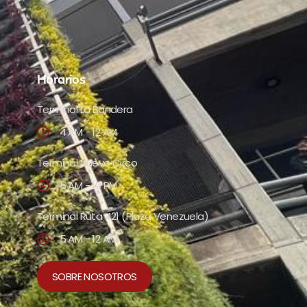
Horarios
Terminal La Bandera
4 AM - 12 AM
Terminal Nuevo Circo
5 AM - 10 PM
Terminal Ruta 421 (Plaza Venezuela)
5 AM - 12 AM
SOBRE NOSOTROS