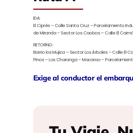
IDA:
El Ciprés – Calle Santa Cruz – Parcelamiento Indus
de Miranda – Sector Los Caobos – Calle El Caimán
RETORNO:
Barrio los Mujica – Sector Los Árboles – Calle El C
Pinos – Los Charanga – Macarao – Parcelamiento 
Exige al conductor el embarq
Tu Viaje, N