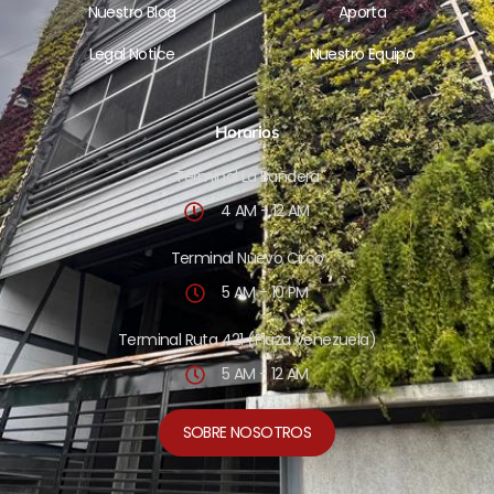
Nuestro Blog
Aporta
Legal Notice
Nuestro Equipo
Horarios
Terminal La Bandera
4 AM - 12 AM
Terminal Nuevo Circo
5 AM - 10 PM
Terminal Ruta 421 (Plaza Venezuela)
5 AM - 12 AM
SOBRE NOSOTROS