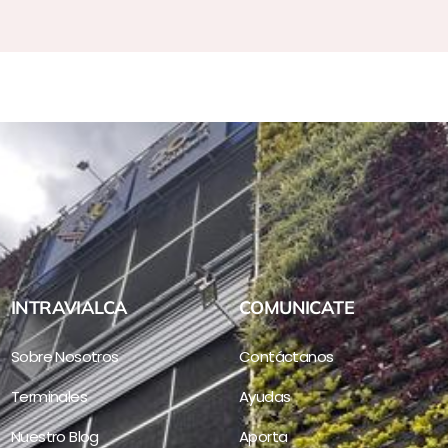
INTRAVIALCA
COMUNICATE
Sobre Nosotros
Contáctanos
Terminales
Ayudas
Nuestro Blog
Aporta